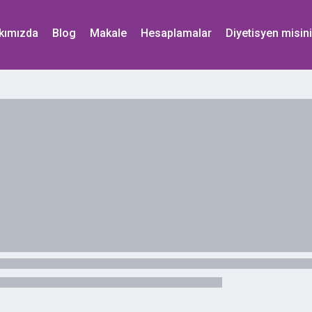
kımızda
Blog
Makale
Hesaplamalar
Diyetisyen misin