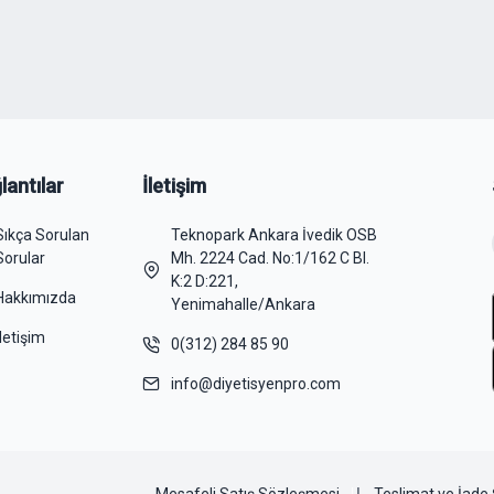
lantılar
İletişim
Sıkça Sorulan
Teknopark Ankara İvedik OSB
Sorular
Mh. 2224 Cad. No:1/162 C Bl.
K:2 D:221,
Hakkımızda
Yenimahalle/Ankara
İletişim
0(312) 284 85 90
info@diyetisyenpro.com
Mesafeli Satış Sözleşmesi
Teslimat ve İade 