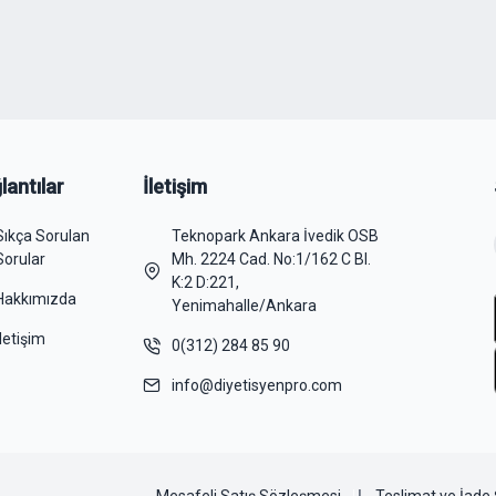
lantılar
İletişim
Sıkça Sorulan
Teknopark Ankara İvedik OSB
Sorular
Mh. 2224 Cad. No:1/162 C Bl.
K:2 D:221,
Hakkımızda
Yenimahalle/Ankara
İletişim
0(312) 284 85 90
info@diyetisyenpro.com
Mesafeli Satış Sözleşmesi
Teslimat ve İade 