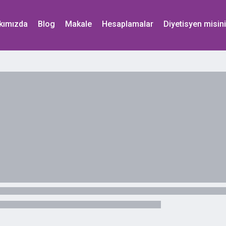
kımızda
Blog
Makale
Hesaplamalar
Diyetisyen misin