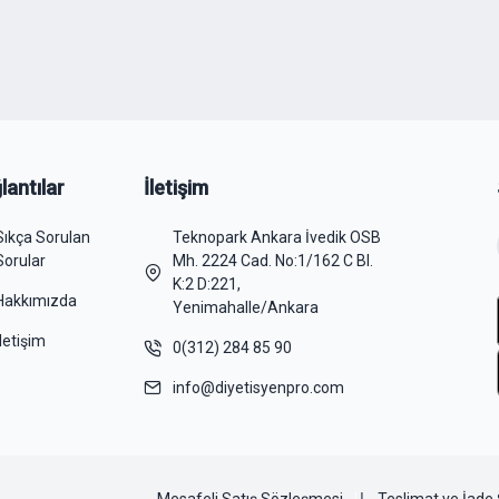
lantılar
İletişim
Sıkça Sorulan
Teknopark Ankara İvedik OSB
Sorular
Mh. 2224 Cad. No:1/162 C Bl.
K:2 D:221,
Hakkımızda
Yenimahalle/Ankara
İletişim
0(312) 284 85 90
info@diyetisyenpro.com
Mesafeli Satış Sözleşmesi
Teslimat ve İade 