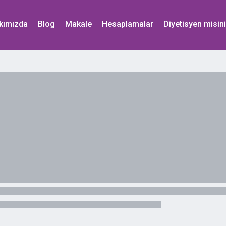
kımızda
Blog
Makale
Hesaplamalar
Diyetisyen misin