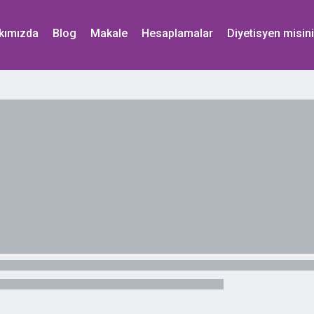
kımızda
Blog
Makale
Hesaplamalar
Diyetisyen misin