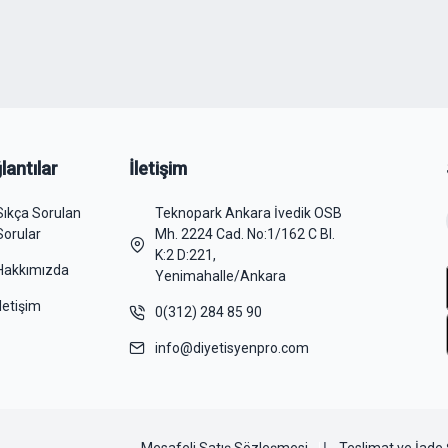
lantılar
İletişim
Sıkça Sorulan
Teknopark Ankara İvedik OSB
Sorular
Mh. 2224 Cad. No:1/162 C Bl.
K:2 D:221,
Hakkımızda
Yenimahalle/Ankara
İletişim
0(312) 284 85 90
info@diyetisyenpro.com
Mesafeli Satış Sözleşmesi
Teslimat ve İade 