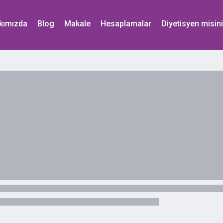
kımızda
Blog
Makale
Hesaplamalar
Diyetisyen misin