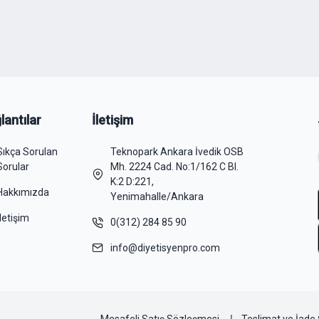
lantılar
İletişim
Sıkça Sorulan
Teknopark Ankara İvedik OSB
Sorular
Mh. 2224 Cad. No:1/162 C Bl.
K:2 D:221,
Hakkımızda
Yenimahalle/Ankara
İletişim
0(312) 284 85 90
info@diyetisyenpro.com
Mesafeli Satış Sözleşmesi
Teslimat ve İade 