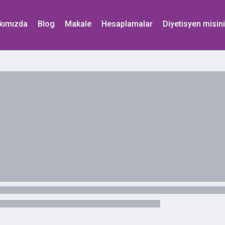
kımızda
Blog
Makale
Hesaplamalar
Diyetisyen misin