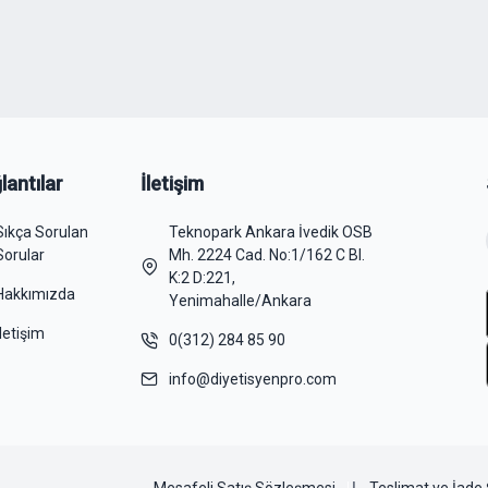
lantılar
İletişim
Sıkça Sorulan
Teknopark Ankara İvedik OSB
Sorular
Mh. 2224 Cad. No:1/162 C Bl.
K:2 D:221,
Hakkımızda
Yenimahalle/Ankara
İletişim
0(312) 284 85 90
info@diyetisyenpro.com
Mesafeli Satış Sözleşmesi
Teslimat ve İade 