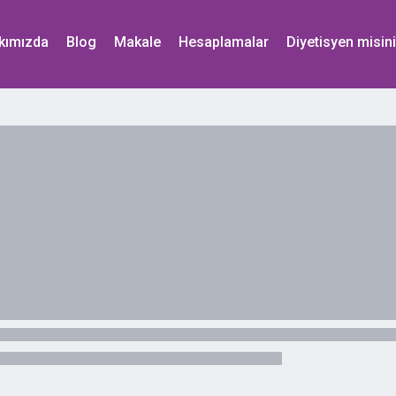
kımızda
Blog
Makale
Hesaplamalar
Diyetisyen misin