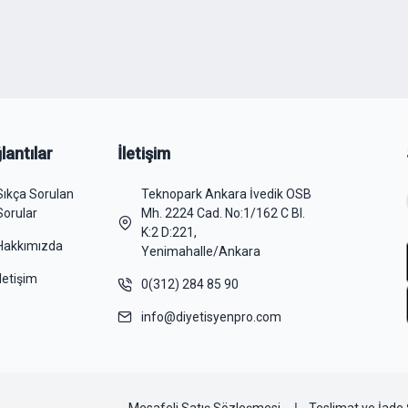
lantılar
İletişim
Sıkça Sorulan
Teknopark Ankara İvedik OSB
Sorular
Mh. 2224 Cad. No:1/162 C Bl.
K:2 D:221,
Hakkımızda
Yenimahalle/Ankara
İletişim
0(312) 284 85 90
info@diyetisyenpro.com
Mesafeli Satış Sözleşmesi
Teslimat ve İade 