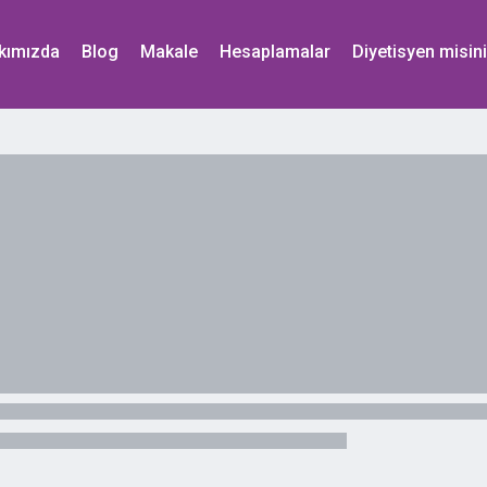
kımızda
Blog
Makale
Hesaplamalar
Diyetisyen misin