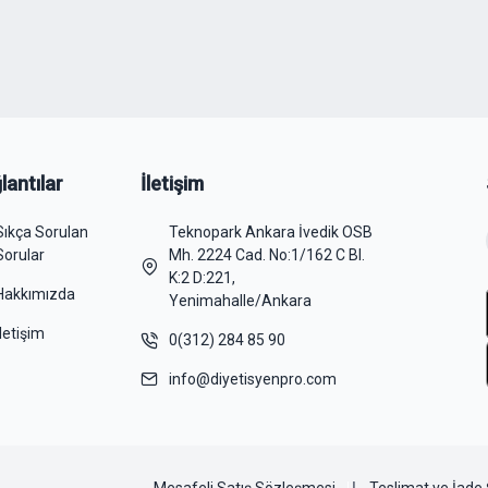
lantılar
İletişim
Sıkça Sorulan
Teknopark Ankara İvedik OSB
Sorular
Mh. 2224 Cad. No:1/162 C Bl.
K:2 D:221,
Hakkımızda
Yenimahalle/Ankara
İletişim
0(312) 284 85 90
info@diyetisyenpro.com
Mesafeli Satış Sözleşmesi
Teslimat ve İade 