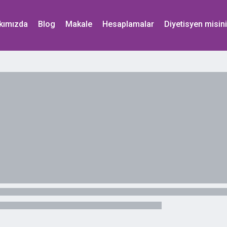
kımızda
Blog
Makale
Hesaplamalar
Diyetisyen misin