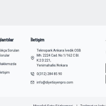
lantılar
İletişim
Sıkça Sorulan
Teknopark Ankara İvedik OSB
Sorular
Mh. 2224 Cad. No:1/162 C Bl.
K:2 D:221,
Hakkımızda
Yenimahalle/Ankara
İletişim
0(312) 284 85 90
info@diyetisyenpro.com
Mesafeli Satış Sözleşmesi
Teslimat ve İade 