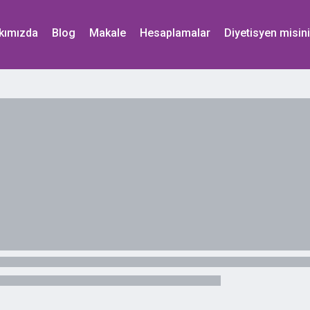
kımızda
Blog
Makale
Hesaplamalar
Diyetisyen misin