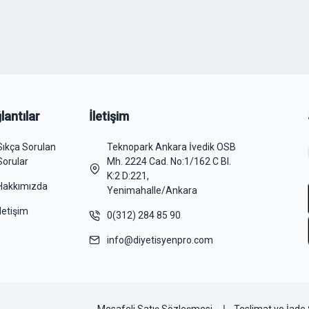
lantılar
İletişim
Sıkça Sorulan
Teknopark Ankara İvedik OSB
Sorular
Mh. 2224 Cad. No:1/162 C Bl.
K:2 D:221,
Hakkımızda
Yenimahalle/Ankara
İletişim
0(312) 284 85 90
info@diyetisyenpro.com
Mesafeli Satış Sözleşmesi
Teslimat ve İade 