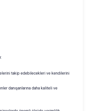
r.
elerini takip edebilecekleri ve kendilerini
ler danışanlarına daha kaliteli ve
süreçlerde önemli ölçüde verimlilik