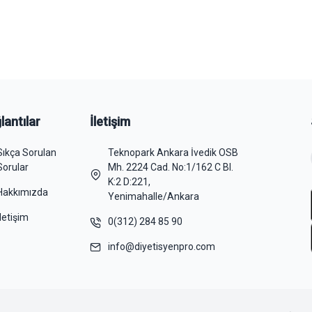
lantılar
İletişim
Sıkça Sorulan
Teknopark Ankara İvedik OSB
Sorular
Mh. 2224 Cad. No:1/162 C Bl.
K:2 D:221,
Hakkımızda
Yenimahalle/Ankara
İletişim
0(312) 284 85 90
info@diyetisyenpro.com