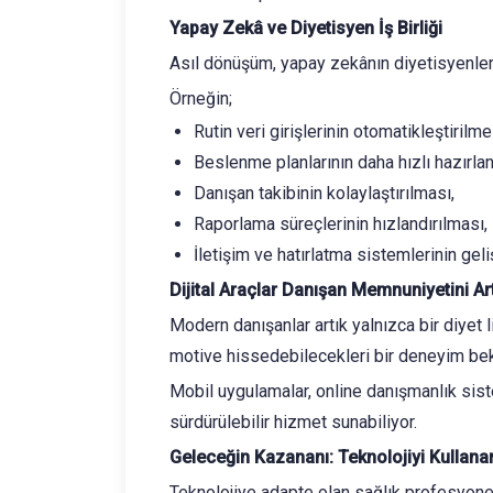
Yapay Zekâ ve Diyetisyen İş Birliği
Asıl dönüşüm, yapay zekânın diyetisyenlerin
Örneğin;
Rutin veri girişlerinin otomatikleştirilme
Beslenme planlarının daha hızlı hazırla
Danışan takibinin kolaylaştırılması,
Raporlama süreçlerinin hızlandırılması,
İletişim ve hatırlatma sistemlerinin gel
Dijital Araçlar Danışan Memnuniyetini Art
Modern danışanlar artık yalnızca bir diyet l
motive hissedebilecekleri bir deneyim bek
Mobil uygulamalar, online danışmanlık sist
sürdürülebilir hizmet sunabiliyor.
Geleceğin Kazananı: Teknolojiyi Kullana
Teknolojiye adapte olan sağlık profesyonel