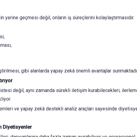
 yerine geçmesi değil, onların iş süreçlerini kolaylaştırmasıdır.
si,
nması,
iştirilmesi, gibi alanlarda yapay zekâ önemli avantajlar sunmaktadı
ırıyor
istesi değil, aynı zamanda sürekli iletişim kurabilecekleri, ilerlem
liyor.
emleri ve yapay zekâ destekli analiz araçları sayesinde diyetisyen
n Diyetisyenler
leri, danışanlarına daha fazla zaman ayırabiliyor ve operasyonel 