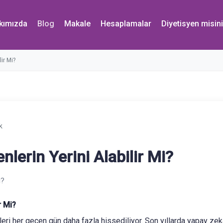
kımızda
Blog
Makale
Hesaplamalar
Diyetisyen misin
ir Mi?
k
lerin Yerini Alabilir Mi?
r Mi?
eri her geçen gün daha fazla hissediliyor. Son yıllarda yapay zekâ