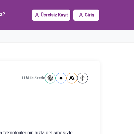
iz?
Ücretsiz Kayıt
Giriş
LLM ile özetle
 teknolojilerinin hızla gelişmesiyle